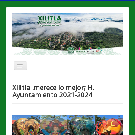
Cambiar
navegación
INICIO
Xilitla !merece lo mejor¡ H.
XILITLA
Ayuntamiento 2021-2024
GOBIERNO
TRANSPARENCIA
CONTABILIDAD GUBERNAMENTAL
NORMATIVA